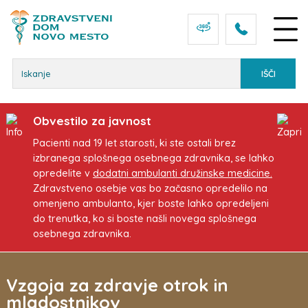
Osrednja vsebina
Obvestilo za javnost
Pacienti nad 19 let starosti, ki ste ostali brez
izbranega splošnega osebnega zdravnika, se lahko
opredelite v
dodatni ambulanti družinske medicine.
Zdravstveno osebje vas bo začasno opredelilo na
omenjeno ambulanto, kjer boste lahko opredeljeni
do trenutka, ko si boste našli novega splošnega
osebnega zdravnika.
Vzgoja za zdravje otrok in
mladostnikov