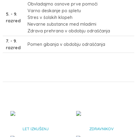
Obvladajmo osnove prve pomoči
Varno deskanje po spletu
5. - 9.
Stres v šolskih klopeh
razred
Nevarne substance med mladimi
Zdrava prehrana v obdobju odraščanja
7. - 9.
Pomen gibanja v obdobju odraščanja
razred
85
+
67
LET IZKUŠENJ
ZDRAVNIKOV