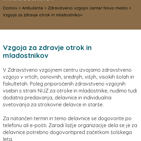
Domov
>
Ambulante
>
Zdravstveno vzgojni center Novo mesto
>
Vzgoja za zdravje otrok in mladostnikov
Vzgoja za zdravje otrok in
mladostnikov
V Zdravstveno vzgojnem centru izvajamo zdravstveno
vzgojo v vrtcih, osnovnih, srednjih, višjih, visokih šolah in
fakultetah. Poleg priporočenih zdravstveno vzgojnih
vsebin s strani NIJZ za otroke in mladostnike, nudimo tudi
dodatna predavanja, delavnice in individualna
svetovanja za strokovne delavce in starše.
Za natančen termin in temo delavnice se dogovorite po
telefonu ali e-pošti. Zaradi lažje organizacije dela se je za
delavnice potrebno dogovoritipred začetkom šolskega
leta.