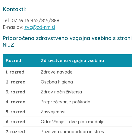
Kontakti:
Tel.: 07 39 16 832/815/888
E-naslov:
zvc@zd-nm.si
Priporočena zdravstveno vzgojna vsebina s strani
NIJZ
Razred
Zdravstvena vzgojna vsebina
1. razred
Zdrave navade
2. razred
Osebna higiena
3. razred
Zdrav način življenja
4. razred
Preprečevanje poškodb
5. razred
Zasvojenost
6. razred
Odraščanje – dve plati medalje
7. razred
Pozitivna samopodoba in stres