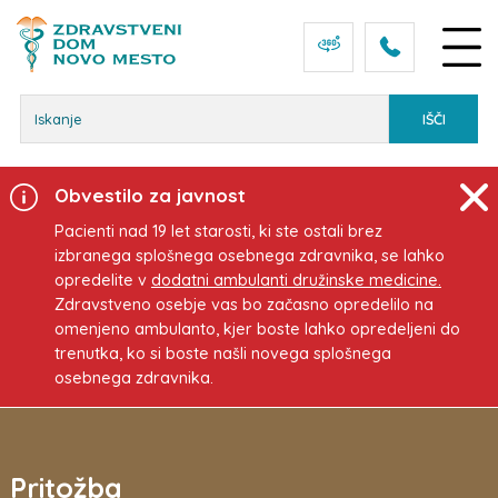
Osrednja vsebina
Obvestilo za javnost
Pacienti nad 19 let starosti, ki ste ostali brez
izbranega splošnega osebnega zdravnika, se lahko
opredelite v
dodatni ambulanti družinske medicine.
Zdravstveno osebje vas bo začasno opredelilo na
omenjeno ambulanto, kjer boste lahko opredeljeni do
trenutka, ko si boste našli novega splošnega
osebnega zdravnika.
Pritožba