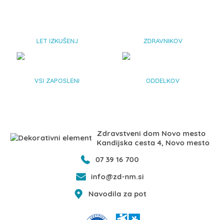
85
+
67
LET IZKUŠENJ
ZDRAVNIKOV
344
21
VSI ZAPOSLENI
ODDELKOV
Zdravstveni dom Novo mesto
Kandijska cesta 4, Novo mesto
07 39 16 700
info@zd-nm.si
Navodila za pot