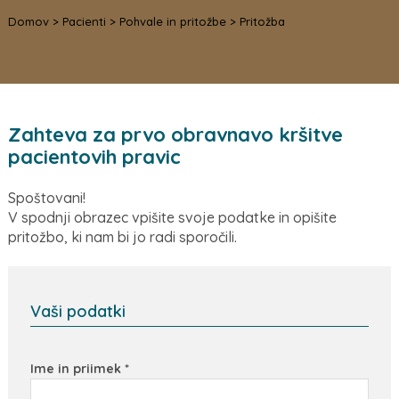
Domov
>
Pacienti
>
Pohvale in pritožbe
>
Pritožba
Zahteva za prvo obravnavo kršitve
pacientovih pravic
Spoštovani!
V spodnji obrazec vpišite svoje podatke in opišite
pritožbo, ki nam bi jo radi sporočili.
Vaši podatki
Ime in priimek *