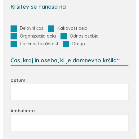
Kršitev se nanaša na
Delovni čas
Kakovost dela
Organizacija dela
Odnos osebja
Urejenost in čistost
Drugo
Čas, kraj in oseba, ki je domnevno kršila*:
Datum:
Ambulanta