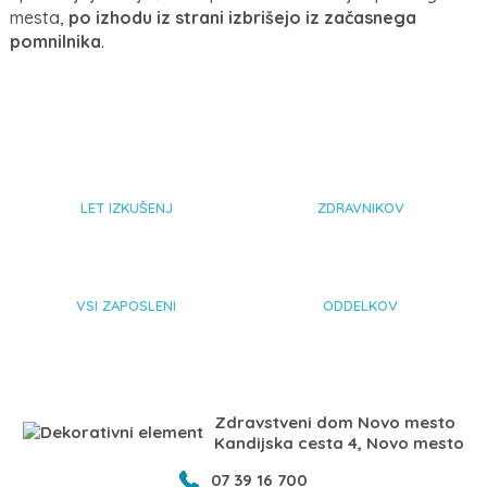
mesta,
po izhodu iz strani izbrišejo iz začasnega
pomnilnika
.
85
+
67
LET IZKUŠENJ
ZDRAVNIKOV
344
21
VSI ZAPOSLENI
ODDELKOV
Zdravstveni dom Novo mesto
Kandijska cesta 4, Novo mesto
07 39 16 700