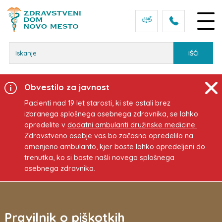
Osrednja vsebina
Obvestilo za javnost
Pacienti nad 19 let starosti, ki ste ostali brez
izbranega splošnega osebnega zdravnika, se lahko
opredelite v
dodatni ambulanti družinske medicine.
Zdravstveno osebje vas bo začasno opredelilo na
omenjeno ambulanto, kjer boste lahko opredeljeni do
trenutka, ko si boste našli novega splošnega
osebnega zdravnika.
Pravilnik o piškotkih