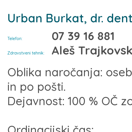
Urban Burkat, dr. den
07 39 16 881
Telefon:
Aleš Trajkovsk
Zdravstveni tehnik:
Oblika naročanja: ose
in po pošti.
Dejavnost: 100 % OČ z
Ordinacijski čas: