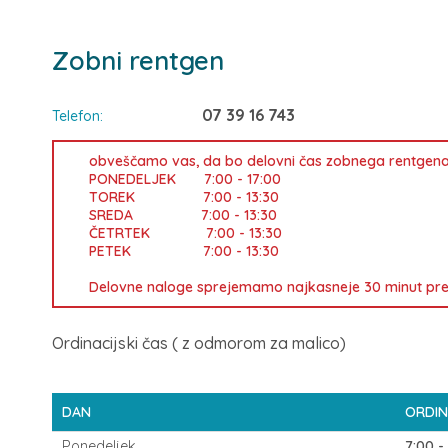
Zobni rentgen
07 39 16 743
Telefon:
obveščamo vas, da bo delovni čas zobnega rentgena s
PONEDELJEK 7:00 - 17:00
TOREK 7:00 - 13:30
SREDA 7:00 - 13:30
ČETRTEK 7:00 - 13:30
PETEK 7:00 - 13:30
Delovne naloge sprejemamo najkasneje 30 minut pre
Ordinacijski čas ( z odmorom za malico)
DAN
ORDIN
Ponedeljek
7:00 -